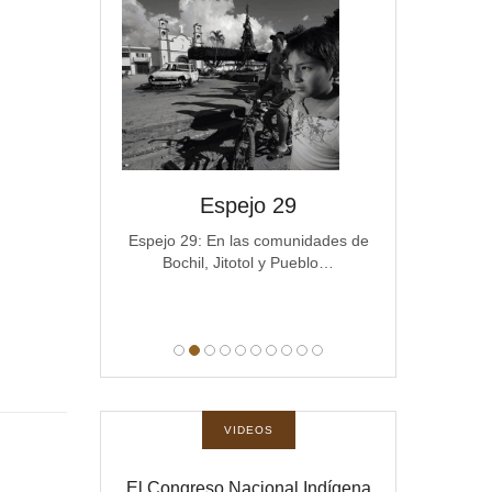
IG en los
Espejo 29
Esp
a Resistencia
Espejo 29: En las comunidades de
Espejo 28 La c
Bochil, Jitotol y Pueblo…
Michoacán 
DEL ESPEJO
anos del mundo
…
VIDEOS
El Congreso Nacional Indígena