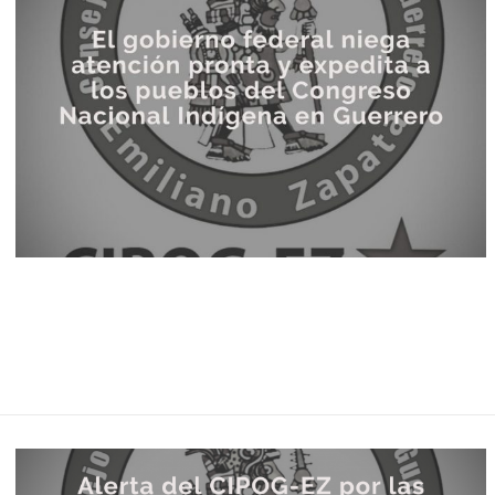
Espejo 21
El CNI-C
espejos de l
Espejo 21: En el territorio Yaqui en
el estado de…
LA LLAVE 
Hermanas, herm