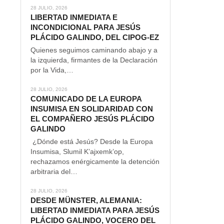
28 JULIO, 2026
LIBERTAD INMEDIATA E
INCONDICIONAL PARA JESÚS
PLÁCIDO GALINDO, DEL CIPOG-EZ
Quienes seguimos caminando abajo y a
la izquierda, firmantes de la Declaración
por la Vida,…
28 JULIO, 2026
COMUNICADO DE LA EUROPA
INSUMISA EN SOLIDARIDAD CON
EL COMPAÑERO JESÚS PLÁCIDO
GALINDO
¿Dónde está Jesús? Desde la Europa
Insumisa, Slumil K’ajxemk’op,
rechazamos enérgicamente la detención
arbitraria del…
28 JULIO, 2026
DESDE MÜNSTER, ALEMANIA:
LIBERTAD INMEDIATA PARA JESÚS
PLÁCIDO GALINDO, VOCERO DEL