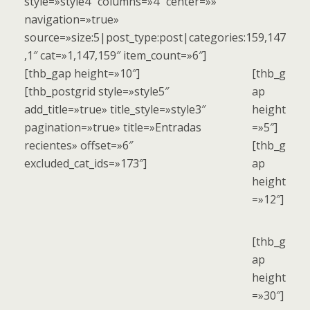
style=»style4″ columns=»4″ center=»»
navigation=»true»
source=»size:5|post_type:post|categories:159,147
,1″ cat=»1,147,159″ item_count=»6″]
[thb_gap height=»10″]
[thb_g
[thb_postgrid style=»style5″
ap
add_title=»true» title_style=»style3″
height
pagination=»true» title=»Entradas
=»5″]
recientes» offset=»6″
[thb_g
excluded_cat_ids=»173″]
ap
height
=»12″]
[thb_g
ap
height
=»30″]