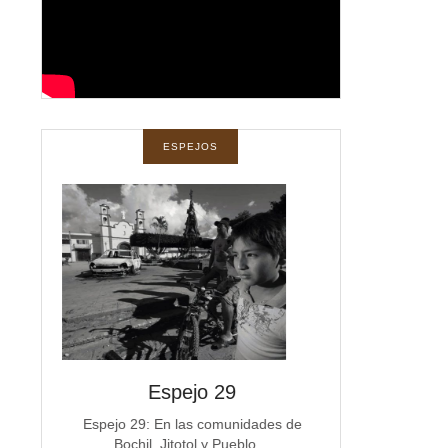
ESPEJOS
spejos
Espejo 29
Espe
a
Espejo 29: En las comunidades de
Espejo 28 La co
Bochil, Jitotol y Pueblo…
Michoacán e