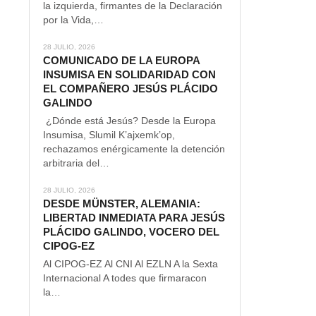
la izquierda, firmantes de la Declaración
por la Vida,…
28 JULIO, 2026
COMUNICADO DE LA EUROPA
INSUMISA EN SOLIDARIDAD CON
EL COMPAÑERO JESÚS PLÁCIDO
GALINDO
¿Dónde está Jesús? Desde la Europa
Insumisa, Slumil K’ajxemk’op,
rechazamos enérgicamente la detención
arbitraria del…
28 JULIO, 2026
DESDE MÜNSTER, ALEMANIA:
LIBERTAD INMEDIATA PARA JESÚS
PLÁCIDO GALINDO, VOCERO DEL
CIPOG-EZ
Al CIPOG-EZ Al CNI Al EZLN A la Sexta
Internacional A todes que firmaracon
la…