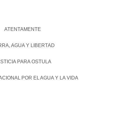
ATENTAMENTE
RRA, AGUA Y LIBERTAD
STICIA PARA OSTULA
CIONAL POR EL AGUA Y LA VIDA
Espejo 21
El CNI-CIG en los e
de la Resistenci
Espejo 21: En el territorio Yaqui en el
estado de…