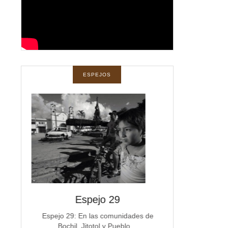
ESPEJOS
spejos
Espejo 29
Espe
a
Espejo 29: En las comunidades de
Espejo 28 La co
Bochil, Jitotol y Pueblo…
Michoacán e