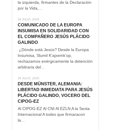
la izquierda, firmantes de la Declaración
por la Vida,…
28 JULIO, 2026
COMUNICADO DE LA EUROPA
INSUMISA EN SOLIDARIDAD CON
EL COMPAÑERO JESÚS PLÁCIDO
GALINDO
¿Dónde está Jesús? Desde la Europa
Insumisa, Slumil K’ajxemk’op,
rechazamos enérgicamente la detención
arbitraria del…
28 JULIO, 2026
DESDE MÜNSTER, ALEMANIA:
LIBERTAD INMEDIATA PARA JESÚS
PLÁCIDO GALINDO, VOCERO DEL
CIPOG-EZ
Al CIPOG-EZ Al CNI Al EZLN A la Sexta
Internacional A todes que firmaracon
la…