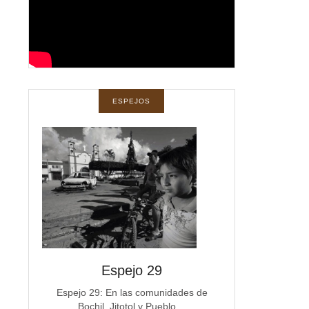
ESPEJOS
spejos
Espejo 29
Espe
a
Espejo 29: En las comunidades de
Espejo 28 La co
Bochil, Jitotol y Pueblo…
Michoacán e