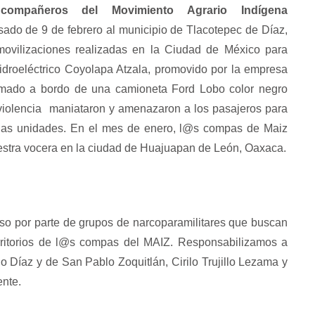
 compañeros del Movimiento Agrario Indígena
ado de 9 de febrero al municipio de Tlacotepec de Díaz,
ovilizaciones realizadas en la Ciudad de México para
Hidroeléctrico Coyolapa Atzala, promovido por la empresa
rmado a bordo de una camioneta Ford Lobo color negro
violencia maniataron y amenazaron a los pasajeros para
las unidades. En el mes de enero, l@s compas de Maiz
nuestra vocera en la ciudad de Huajuapan de León, Oaxaca.
so por parte de grupos de narcoparamilitares que buscan
erritorios de l@s compas del MAIZ. Responsabilizamos a
io Díaz y de San Pablo Zoquitlán, Cirilo Trujillo Lezama y
Espejo 21
El CNI-CIG en los e
nte.
de la Resistenci
Espejo 21: En el territorio Yaqui en el
estado de…