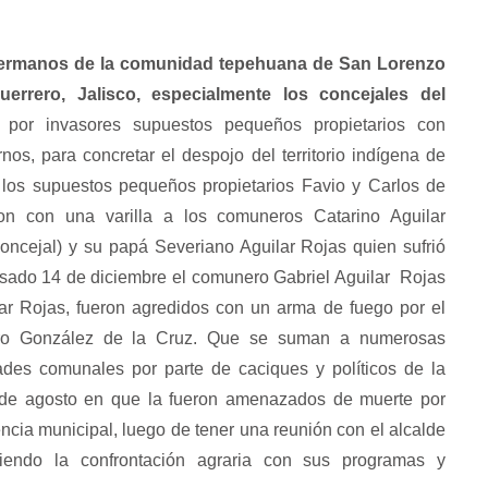
LA LLAVE DEL ESPEJO Her
hermanos del mundo
 hermanos de la comunidad tepehuana de San Lorenzo
uerrero, Jalisco, especialmente los concejales del
 por invasores supuestos pequeños propietarios con
os, para concretar el despojo del territorio indígena de
 los supuestos pequeños propietarios Favio y Carlos de
ron con una varilla a los comuneros Catarino Aguilar
oncejal) y su papá Severiano Aguilar Rojas quien sufrió
pasado 14 de diciembre el comunero Gabriel Aguilar Rojas
ar Rojas, fueron agredidos con un arma de fuego por el
idro González de la Cruz. Que se suman a numerosas
des comunales por parte de caciques y políticos de la
4 de agosto en que la fueron amenazados de muerte por
ncia municipal, luego de tener una reunión con el alcalde
iendo la confrontación agraria con sus programas y