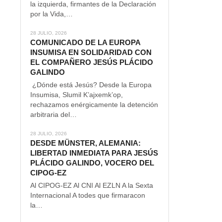
la izquierda, firmantes de la Declaración
por la Vida,…
28 JULIO, 2026
COMUNICADO DE LA EUROPA
INSUMISA EN SOLIDARIDAD CON
EL COMPAÑERO JESÚS PLÁCIDO
GALINDO
¿Dónde está Jesús? Desde la Europa
Insumisa, Slumil K’ajxemk’op,
rechazamos enérgicamente la detención
arbitraria del…
28 JULIO, 2026
DESDE MÜNSTER, ALEMANIA:
LIBERTAD INMEDIATA PARA JESÚS
PLÁCIDO GALINDO, VOCERO DEL
CIPOG-EZ
Al CIPOG-EZ Al CNI Al EZLN A la Sexta
Internacional A todes que firmaracon
la…