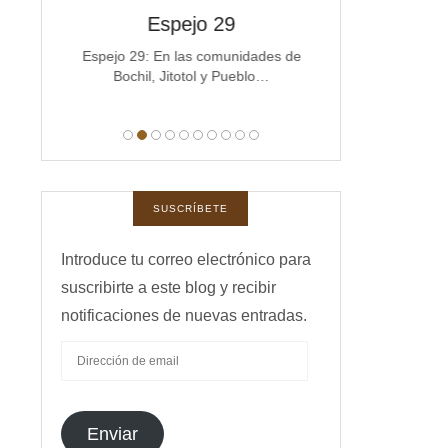
spejos
Espejo 29
Espe
a
Espejo 29: En las comunidades de
Espejo 28 La co
Bochil, Jitotol y Pueblo…
Michoacán e
manas,
 …
SUSCRÍBETE
Introduce tu correo electrónico para
suscribirte a este blog y recibir
notificaciones de nuevas entradas.
DIRECCIÓN
DE
EMAIL
Enviar