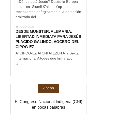
¿Dónde está Jesús? Desde la Europa
Insumisa, Slumil K’ajxemk’op,
rechazamos enérgicamente la detención
arbitraria del…
28 JULIO, 2026
DESDE MÜNSTER, ALEMANIA:
LIBERTAD INMEDIATA PARA JESÚS
PLÁCIDO GALINDO, VOCERO DEL
CIPOG-EZ
Al CIPOG-EZ Al CNI Al EZLN A la Sexta
Internacional A todes que firmaracon
la…
VIDEOS
El Congreso Nacional Indígena (CNI)
en pocas palabras