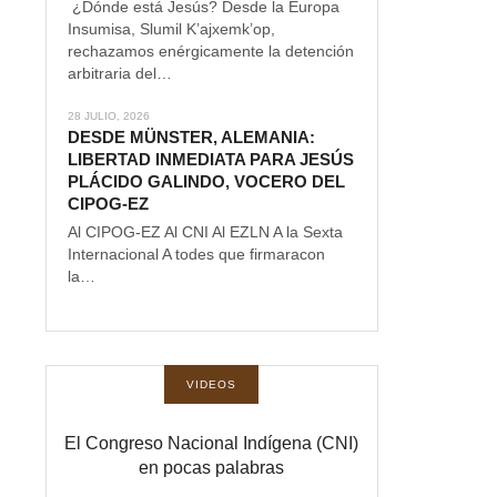
¿Dónde está Jesús? Desde la Europa
Insumisa, Slumil K’ajxemk’op,
rechazamos enérgicamente la detención
arbitraria del…
28 JULIO, 2026
DESDE MÜNSTER, ALEMANIA:
LIBERTAD INMEDIATA PARA JESÚS
PLÁCIDO GALINDO, VOCERO DEL
CIPOG-EZ
Al CIPOG-EZ Al CNI Al EZLN A la Sexta
Internacional A todes que firmaracon
la…
VIDEOS
El Congreso Nacional Indígena (CNI)
en pocas palabras