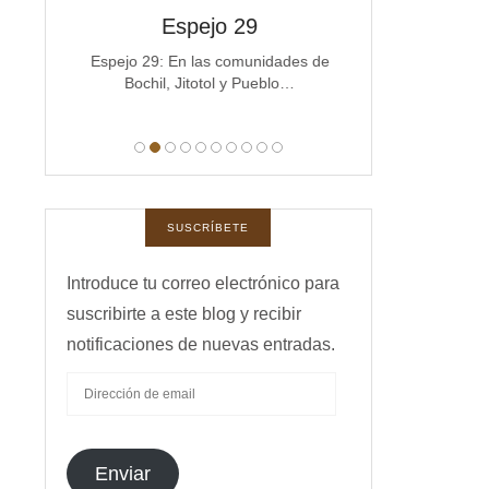
spejos
Espejo 29
Espe
a
Espejo 29: En las comunidades de
Espejo 28 La co
Bochil, Jitotol y Pueblo…
Michoacán e
manas,
 …
SUSCRÍBETE
Introduce tu correo electrónico para
suscribirte a este blog y recibir
notificaciones de nuevas entradas.
DIRECCIÓN
DE
EMAIL
Enviar