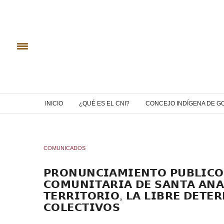
INICIO
¿QUÉ ES EL CNI?
CONCEJO INDÍGENA DE G
COMUNICADOS
𝗣𝗥𝗢𝗡𝗨𝗡𝗖𝗜𝗔𝗠𝗜𝗘𝗡𝗧𝗢 𝗣𝗨𝗕𝗟𝗜𝗖𝗢
𝗖𝗢𝗠𝗨𝗡𝗜𝗧𝗔𝗥𝗜𝗔 𝗗𝗘 𝗦𝗔𝗡𝗧𝗔 𝗔𝗡𝗔
𝗧𝗘𝗥𝗥𝗜𝗧𝗢𝗥𝗜𝗢, 𝗟𝗔 𝗟𝗜𝗕𝗥𝗘 𝗗𝗘𝗧𝗘
𝗖𝗢𝗟𝗘𝗖𝗧𝗜𝗩𝗢𝗦