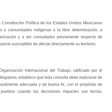
a Constitución Política de los Estados Unidos Mexicanos
s y comunidades indígenas a la libre determinación, a
ganización y a ser consultados previamente respecto de
yecto susceptible de afectar directamente su territorio.
ganización Internacional del Trabajo, ratificado por el
ligatoria, establece que toda consulta debe realizarse de
lturalmente adecuada y de buena fe, con el propósito de
 pueblos cuando las decisiones impacten sus tierras,
Espejo 21
El CNI-CIG en los e
de la Resistenci
Espejo 21: En el territorio Yaqui en el
estado de…