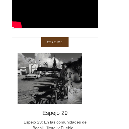
ESPEJOS
spejos
Espejo 29
Espe
a
Espejo 29: En las comunidades de
Espejo 28 La co
Bochil, Jitotol y Pueblo…
Michoacán e