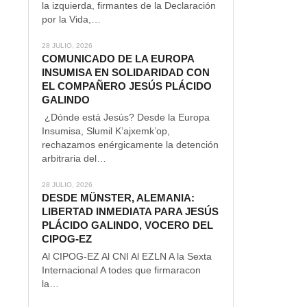
la izquierda, firmantes de la Declaración
por la Vida,…
28 JULIO, 2026
COMUNICADO DE LA EUROPA
INSUMISA EN SOLIDARIDAD CON
EL COMPAÑERO JESÚS PLÁCIDO
GALINDO
¿Dónde está Jesús? Desde la Europa
Insumisa, Slumil K’ajxemk’op,
rechazamos enérgicamente la detención
arbitraria del…
28 JULIO, 2026
DESDE MÜNSTER, ALEMANIA:
LIBERTAD INMEDIATA PARA JESÚS
PLÁCIDO GALINDO, VOCERO DEL
CIPOG-EZ
Al CIPOG-EZ Al CNI Al EZLN A la Sexta
Internacional A todes que firmaracon
la…