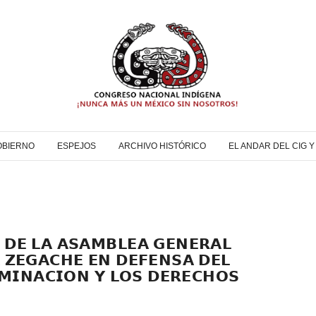
OBIERNO
ESPEJOS
ARCHIVO HISTÓRICO
EL ANDAR DEL CIG 
 𝗗𝗘 𝗟𝗔 𝗔𝗦𝗔𝗠𝗕𝗟𝗘𝗔 𝗚𝗘𝗡𝗘𝗥𝗔𝗟
 𝗭𝗘𝗚𝗔𝗖𝗛𝗘 𝗘𝗡 𝗗𝗘𝗙𝗘𝗡𝗦𝗔 𝗗𝗘𝗟
𝗥𝗠𝗜𝗡𝗔𝗖𝗜𝗢𝗡 𝗬 𝗟𝗢𝗦 𝗗𝗘𝗥𝗘𝗖𝗛𝗢𝗦