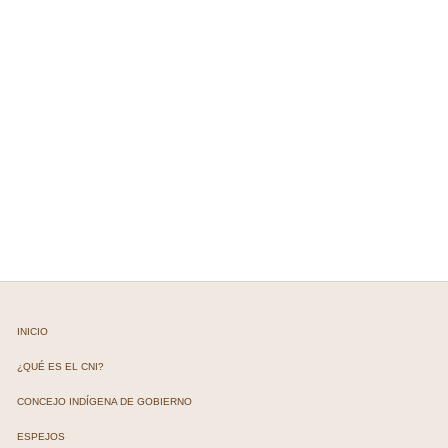
INICIO
¿QUÉ ES EL CNI?
CONCEJO INDÍGENA DE GOBIERNO
ESPEJOS