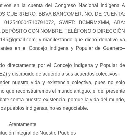
LA LLAVE DEL ESPEJO Her
ativos en la cuenta del Congreso Nacional Indígena A
hermanos del mundo
OS GUERRERO, BBVA BANCOMER, NO. DE CUENTA:
: 012540004710791072, SWIFT: BCMRMXMM, ABA:
EL DEPÓSITO CON NOMBRE, TELÉFONO O DIRECCIÓN
45@gmail.com; y manifestando que dicho donativo va
ipantes en el Concejo Indígena y Popular de Guerrero–
do directamente por el Concejo Indígena y Popular de
) y distribuido de acuerdo a sus acuerdos colectivos.
nder nuestra vida y existencia colectiva, pues no solo
ino que reconstruiremos el mundo antiguo, el del presente
mbate contra nuestra existencia, porque la vida del mundo,
 los pueblos indígenas, no es negociable.
Atentamente
itución Integral de Nuestro Pueblos