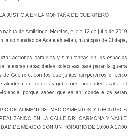
 LA JUSTICIA EN LA MONTAÑA DE GUERRERO
a nahua de Amilcingo, Morelos, el día 12 de julio de 2019
o en la comunidad de Acahuehuetlan, municipio de Chilapa,
alizar acciones paralelas y simultaneas en los espacios
de nuestras capacidades colectivas para parar la guerra
os de Guerrero, con los que juntos romperemos el cerco
e aliados con los malos gobiernos, pretenden acabar el
 violencia, porque saben que es ahí donde ellos serán
l ACOPIO DE ALIMENTOS, MEDICAMENTOS Y RECURSOS
EALIZANDO EN LA CALLE DR. CARMONA Y VALLE
Espejo 21
El CNI-CIG en los e
UDAD DE MÉXICO CON UN HORARIO DE 10:00 A 17:00
de la Resistenci
Espejo 21: En el territorio Yaqui en el
estado de…