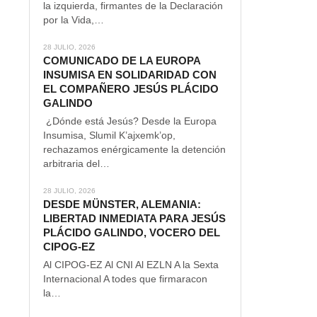
la izquierda, firmantes de la Declaración
por la Vida,…
28 JULIO, 2026
COMUNICADO DE LA EUROPA
INSUMISA EN SOLIDARIDAD CON
EL COMPAÑERO JESÚS PLÁCIDO
GALINDO
¿Dónde está Jesús? Desde la Europa
Insumisa, Slumil K’ajxemk’op,
rechazamos enérgicamente la detención
arbitraria del…
28 JULIO, 2026
DESDE MÜNSTER, ALEMANIA:
LIBERTAD INMEDIATA PARA JESÚS
PLÁCIDO GALINDO, VOCERO DEL
CIPOG-EZ
Al CIPOG-EZ Al CNI Al EZLN A la Sexta
Internacional A todes que firmaracon
la…