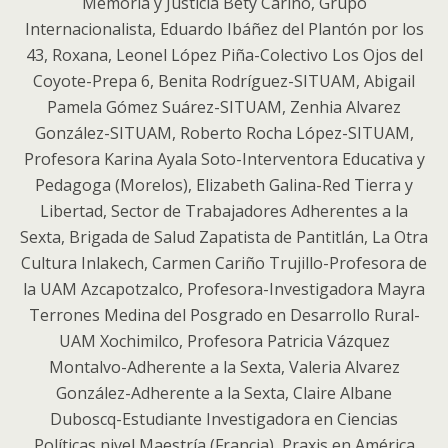
Memoria y Justicia Bety Cariño, Grupo
Internacionalista, Eduardo Ibáñez del Plantón por los
43, Roxana, Leonel López Piña-Colectivo Los Ojos del
Coyote-Prepa 6, Benita Rodríguez-SITUAM, Abigail
Pamela Gómez Suárez-SITUAM, Zenhia Alvarez
González-SITUAM, Roberto Rocha López-SITUAM,
Profesora Karina Ayala Soto-Interventora Educativa y
Pedagoga (Morelos), Elizabeth Galina-Red Tierra y
Libertad, Sector de Trabajadores Adherentes a la
Sexta, Brigada de Salud Zapatista de Pantitlán, La Otra
Cultura Inlakech, Carmen Cariño Trujillo-Profesora de
la UAM Azcapotzalco, Profesora-Investigadora Mayra
Terrones Medina del Posgrado en Desarrollo Rural-
UAM Xochimilco, Profesora Patricia Vázquez
Montalvo-Adherente a la Sexta, Valeria Alvarez
González-Adherente a la Sexta, Claire Albane
Duboscq-Estudiante Investigadora en Ciencias
Políticas nivel Maestría (Francia), Praxis en América