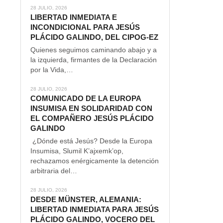
28 JULIO, 2026
LIBERTAD INMEDIATA E
INCONDICIONAL PARA JESÚS
PLÁCIDO GALINDO, DEL CIPOG-EZ
Quienes seguimos caminando abajo y a
la izquierda, firmantes de la Declaración
por la Vida,…
28 JULIO, 2026
COMUNICADO DE LA EUROPA
INSUMISA EN SOLIDARIDAD CON
EL COMPAÑERO JESÚS PLÁCIDO
GALINDO
¿Dónde está Jesús? Desde la Europa
Insumisa, Slumil K’ajxemk’op,
rechazamos enérgicamente la detención
arbitraria del…
28 JULIO, 2026
DESDE MÜNSTER, ALEMANIA:
LIBERTAD INMEDIATA PARA JESÚS
PLÁCIDO GALINDO, VOCERO DEL