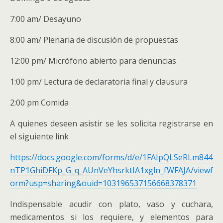
7:00 am/ Desayuno
8:00 am/ Plenaria de discusión de propuestas
12:00 pm/ Micrófono abierto para denuncias
1:00 pm/ Lectura de declaratoria final y clausura
2:00 pm Comida
A quienes deseen asistir se les solicita registrarse en
el siguiente link
https://docs.google.com/forms/d/e/1FAIpQLSeRLm844
nTP1GhiDFKp_G_q_AUnVeYhsrktIA1xgln_fWFAJA/viewf
orm?usp=sharing&ouid=103196537156668378371
Indispensable acudir con plato, vaso y cuchara,
medicamentos si los requiere, y elementos para