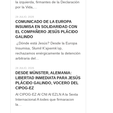
la izquierda, firmantes de la Declaración
por la Vida,…
28 JULIO, 2026
COMUNICADO DE LA EUROPA
INSUMISA EN SOLIDARIDAD CON
EL COMPAÑERO JESÚS PLÁCIDO
GALINDO
¿Dónde está Jesús? Desde la Europa
Insumisa, Slumil K’ajxemk’op,
rechazamos enérgicamente la detención
arbitraria del…
28 JULIO, 2026
DESDE MÜNSTER, ALEMANIA:
LIBERTAD INMEDIATA PARA JESÚS
PLÁCIDO GALINDO, VOCERO DEL
CIPOG-EZ
Al CIPOG-EZ Al CNI Al EZLN A la Sexta
Internacional A todes que firmaracon
la…