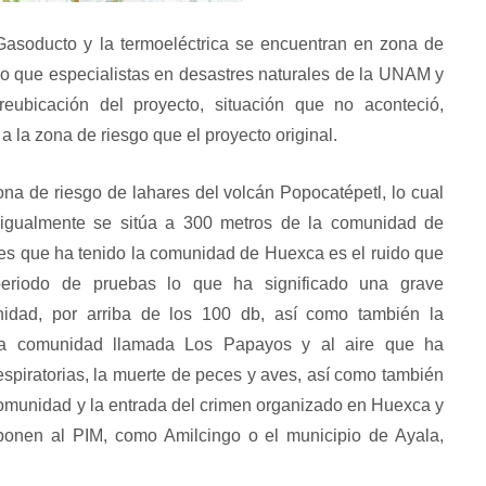
 Gasoducto y la termoeléctrica se encuentran en zona de
 lo que especialistas en desastres naturales de la UNAM y
bicación del proyecto, situación que no aconteció,
 la zona de riesgo que el proyecto original.
ona de riesgo de lahares del volcán Popocatépetl, lo cual
 igualmente se sitúa a 300 metros de la comunidad de
es que ha tenido la comunidad de Huexca es el ruido que
periodo de pruebas lo que ha significado una grave
nidad, por arriba de los 100 db, así como también la
la comunidad llamada Los Papayos y al aire que ha
piratorias, la muerte de peces y aves, así como también
 comunidad y la entrada del crimen organizado en Huexca y
Espejo 21
El CNI-CIG en los e
onen al PIM, como Amilcingo o el municipio de Ayala,
de la Resistenci
Espejo 21: En el territorio Yaqui en el
estado de…