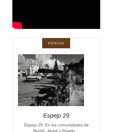
ESPEJOS
spejos
Espejo 29
Espe
a
Espejo 29: En las comunidades de
Espejo 28 La co
Bochil, Jitotol y Pueblo…
Michoacán e