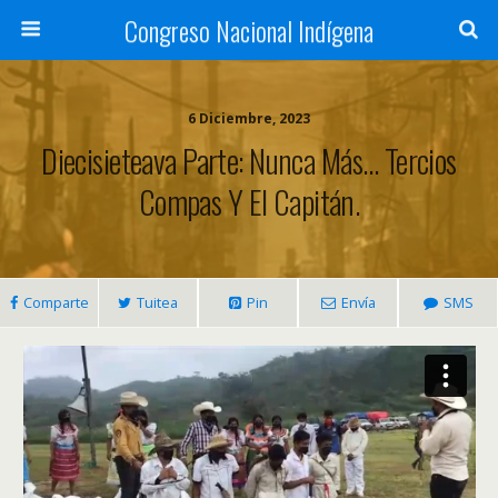
Congreso Nacional Indígena
6 Diciembre, 2023
Diecisieteava Parte: Nunca Más… Tercios
Compas Y El Capitán.
Comparte
Tuitea
Pin
Envía
SMS