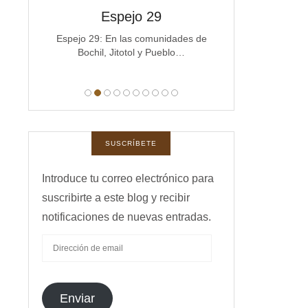
spejos
Espejo 29
Espe
a
Espejo 29: En las comunidades de
Espejo 28 La co
Bochil, Jitotol y Pueblo…
Michoacán e
manas,
 …
SUSCRÍBETE
Introduce tu correo electrónico para
suscribirte a este blog y recibir
notificaciones de nuevas entradas.
DIRECCIÓN
DE
EMAIL
Enviar