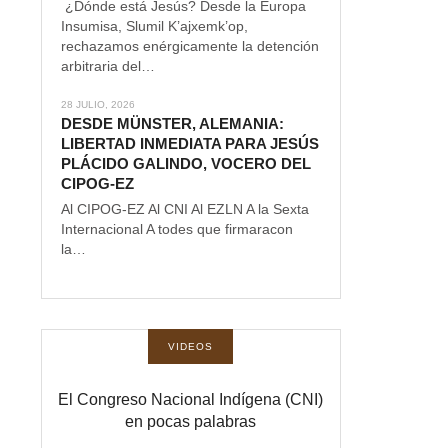
¿Dónde está Jesús? Desde la Europa
Insumisa, Slumil K’ajxemk’op,
rechazamos enérgicamente la detención
arbitraria del…
28 JULIO, 2026
DESDE MÜNSTER, ALEMANIA:
LIBERTAD INMEDIATA PARA JESÚS
PLÁCIDO GALINDO, VOCERO DEL
CIPOG-EZ
Al CIPOG-EZ Al CNI Al EZLN A la Sexta
Internacional A todes que firmaracon
la…
VIDEOS
El Congreso Nacional Indígena (CNI)
en pocas palabras