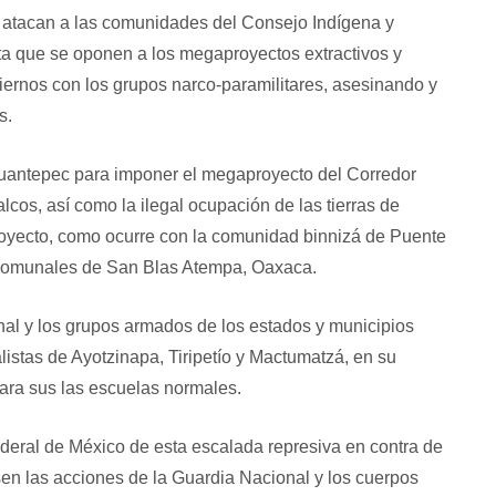
co atacan a las comunidades del Consejo Indígena y
Espejo 21
El CNI-CIG en los e
de la Resistenci
a que se oponen a los megaproyectos extractivos y
Espejo 21: En el territorio Yaqui en el
iernos con los grupos narco-paramilitares, asesinando y
estado de…
LA LLAVE DEL ESPEJO Her
hermanos del mundo
s.
ehuantepec para imponer el megaproyecto del Corredor
cos, así como la ilegal ocupación de las tierras de
oyecto, como ocurre con la comunidad binnizá de Puente
 comunales de San Blas Atempa, Oaxaca.
onal y los grupos armados de los estados y municipios
listas de Ayotzinapa, Tiripetío y Mactumatzá, en su
para sus las escuelas normales.
eral de México de esta escalada represiva en contra de
en las acciones de la Guardia Nacional y los cuerpos