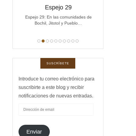
spejos
Espejo 29
Espe
a
Espejo 29: En las comunidades de
Espejo 28 La co
Bochil, Jitotol y Pueblo…
Michoacán e
manas,
 …
SUSCRÍBETE
Introduce tu correo electrónico para
suscribirte a este blog y recibir
notificaciones de nuevas entradas.
DIRECCIÓN
DE
EMAIL
Enviar