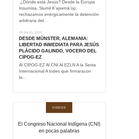
¿Dónde está Jesús? Desde la Europa
Insumisa, Slumil K’ajxemk’op,
rechazamos enérgicamente la detención
arbitraria del…
28 JULIO, 2026
DESDE MÜNSTER, ALEMANIA:
LIBERTAD INMEDIATA PARA JESÚS
PLÁCIDO GALINDO, VOCERO DEL
CIPOG-EZ
Al CIPOG-EZ Al CNI Al EZLN A la Sexta
Internacional A todes que firmaracon
la…
VIDEOS
El Congreso Nacional Indígena (CNI)
en pocas palabras