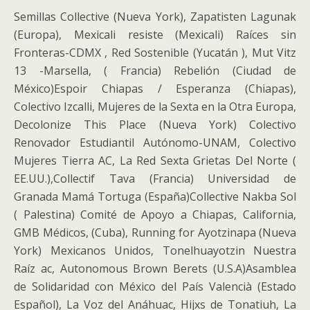
Semillas Collective (Nueva York), Zapatisten Lagunak
(Europa), Mexicali resiste (Mexicali) Raíces sin
Fronteras-CDMX , Red Sostenible (Yucatán ), Mut Vitz
13 -Marsella, ( Francia) Rebelión (Ciudad de
México)Espoir Chiapas / Esperanza (Chiapas),
Colectivo Izcalli, Mujeres de la Sexta en la Otra Europa,
Decolonize This Place (Nueva York) Colectivo
Renovador Estudiantil Autónomo-UNAM, Colectivo
Mujeres Tierra AC, La Red Sexta Grietas Del Norte (
EE.UU.),Collectif Tava (Francia) Universidad de
Granada Mamá Tortuga (España)Collective Nakba Sol
( Palestina) Comité de Apoyo a Chiapas, California,
GMB Médicos, (Cuba), Running for Ayotzinapa (Nueva
York) Mexicanos Unidos, Tonelhuayotzin Nuestra
Raíz ac, Autonomous Brown Berets (U.S.A)Asamblea
de Solidaridad con México del País Valencià (Estado
Español), La Voz del Anáhuac, Hijxs de Tonatiuh, La