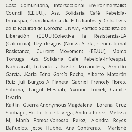
Casa Comunitaria, Intersectional Environmentalist
Council (EE.UU.), Ass. Solidaria Cafè Rebeldía-
Infoespai, Coordinadora de Estudiantes y Colectivos
de la Facultad de Derecho UNAM, Partido Socialista de
Liberación (EE.UU.)Colectiva la Resistencia-LA
(California), Itzy designs (Nueva York), Generational
Resistance, Current Movement (EE.UU), Mama
Tortuga, Ass. Solidaria Cafè Rebeldía-Infoespai,
Nahuiacatl, Individuos :Kristin Mccandless, Arnoldo
García, ,Karla Edna García Rocha, Alberto Matarán
Ruiz, Juli Burgos A Planeta, Gabriel, Francely Flores,
Sabrina, Targol Mesbah, Yvonne Lomeli, Camille
Izvarin
Kaitlin Guerra,Anonymous,Magdalena, Lorena Cruz
Santiago, Héctor R. de la Vega, Andrea Perez, Melissa
M, María Ramos,Vanessa Perez, Alondra Reyes
Bañuelos, Jesse Hubbe, Ana Contreras, Marlené