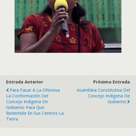
Entrada Anterior
Próxima Entrada
Para Pasar A La Ofensiva
Asamblea Constitutiva Del
La Conformación Del
Concejo Indígena De
Concejo Indígena De
Gobierno
Gobierno Para Que
Retiemble En Sus Centros La
Tierra